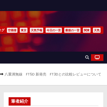
タグ
空模様
東京
天気予報
今日の一言
最後の一言
関東
天気
八重洲無線 FT5D 新発売 FT3Dとの比較レビューについて
筆者紹介