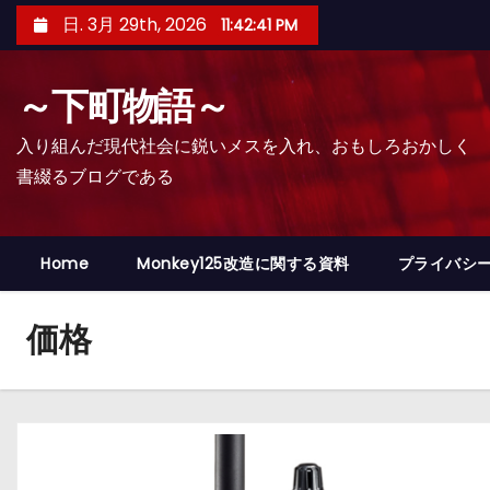
コ
日. 3月 29th, 2026
11:42:42 PM
ン
テ
～下町物語～
ン
ツ
入り組んだ現代社会に鋭いメスを入れ、おもしろおかしく
へ
書綴るブログである
ス
キ
ッ
Home
Monkey125改造に関する資料
プライバシ
プ
価格