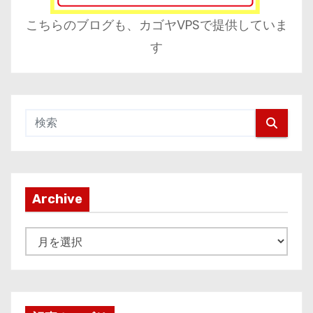
こちらのブログも、カゴヤVPSで提供していま
す
Archive
A
r
c
h