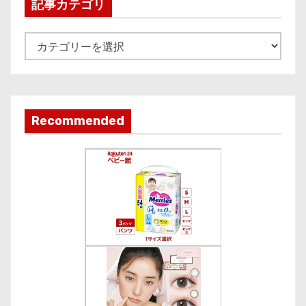
i
記事カテゴリ
v
e
記
事
カ
テ
ゴ
Recommended
リ