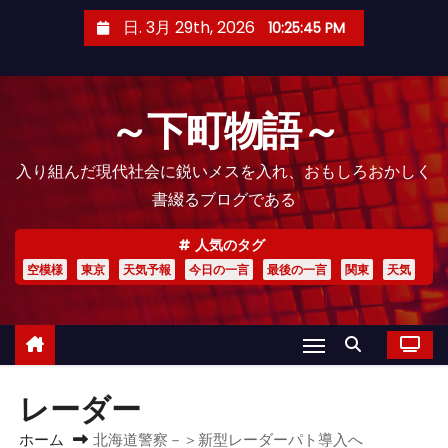
コ
日. 3月 29th, 2026
10:25:46 PM
ン
テ
ン
～下町物語～
ツ
へ
入り組んだ現代社会に鋭いメスを入れ、おもしろおかしく
ス
書綴るブログである
キ
ッ
人気のタグ
プ
空模様
東京
天気予報
今日の一言
最後の一言
関東
天気
レーダー
ホーム
北海道警察－＞新型レーダーパト導入へ