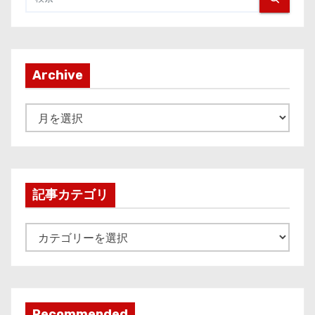
Archive
A
r
c
h
i
記事カテゴリ
v
e
記
事
カ
テ
ゴ
Recommended