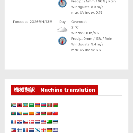
Precip.:
2.5mm
/
90%
/
Rain
Windgusts: 8.9 m/s
max. UV index: 0.75
Forecast
2026年4月3日
Day
Overcast
21°C
Winds: 3.8 m/s S
Precip.:
0mm
/
13%
/
Rain
Windgusts: 9.4 m/s
max. UV index: 6.6
機械翻訳 Machine translation