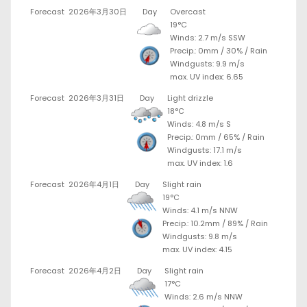
Forecast
2026年3月30日
Day
Overcast
19°C
Winds: 2.7 m/s SSW
Precip.:
0mm
/
30%
/
Rain
Windgusts: 9.9 m/s
max. UV index: 6.65
Forecast
2026年3月31日
Day
Light drizzle
18°C
Winds: 4.8 m/s S
Precip.:
0mm
/
65%
/
Rain
Windgusts: 17.1 m/s
max. UV index: 1.6
Forecast
2026年4月1日
Day
Slight rain
19°C
Winds: 4.1 m/s NNW
Precip.:
10.2mm
/
89%
/
Rain
Windgusts: 9.8 m/s
max. UV index: 4.15
Forecast
2026年4月2日
Day
Slight rain
17°C
Winds: 2.6 m/s NNW