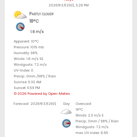
2026年3月29日, 5:29 PM
Partly cloudy
18°C
1.6 m/s
Apparent: 10°C
Pressure: 1015 mb
Humidity: 98%
Winds: 1.6 m/s SE
Windgusts: 7.2 m/s
UV-Index: 0
Precip.:
0mm
/
98%
/
Rain
Sunrise: 5:32 AM
Sunset: 5:59 PM
© 2026 Powered by Open-Meteo
Forecast
2026年3月29日
Day
Overcast
19°C
Winds: 2.3 m/s E
Precip.:
0mm
/
98%
/
Rain
Windgusts: 7.2 m/s
max. UV index: 6.65