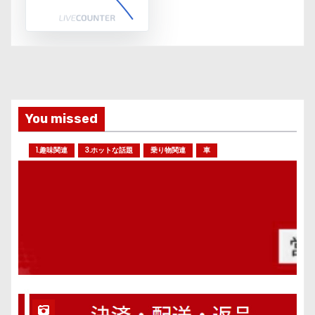
You missed
1.趣味関連
3.ホットな話題
乗り物関連
車