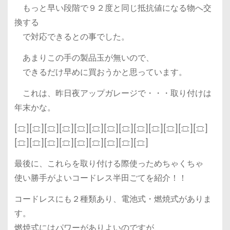
もっと早い段階で９２度と同じ抵抗値になる物へ交
換する
で対応できるとの事でした。
あまりこの手の製品玉が無いので、
できるだけ早めに買おうかと思っています。
これは、昨日夜アップガレージで・・・取り付けは
年末かな。
[:□:][:□:][:□:][:□:][:□:][:□:][:□:][:□:][:□:][:□:][:□:][:□:][:□:]
[:□:][:□:][:□:][:□:][:□:][:□:][:□:][:□:][:□:]
最後に、これらを取り付ける際使っためちゃくちゃ
使い勝手がよいコードレス半田ごてを紹介！！
コードレスにも２種類あり、電池式・燃焼式がありま
す。
燃焼式にはパワーがありよいのですが、