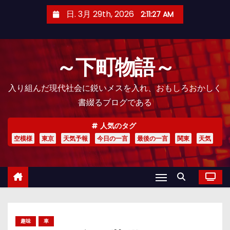
コ
日. 3月 29th, 2026
2:11:28 AM
ン
テ
ン
～下町物語～
ツ
へ
入り組んだ現代社会に鋭いメスを入れ、おもしろおかしく
ス
書綴るブログである
キ
ッ
人気のタグ
プ
空模様
東京
天気予報
今日の一言
最後の一言
関東
天気
趣味
車