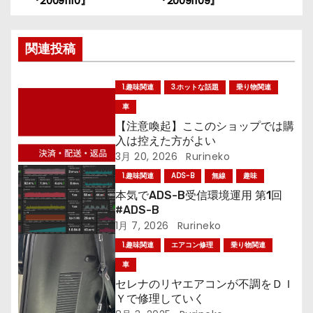
『20091110』
『20091109』
稿
関連投稿
ナ
ビ
1.趣味関連
3.ホットな話題
乗り物関連
ゲ
車
【注意喚起】ここのショップでは購
ー
入は控えた方がよい
3月 20, 2026
Rurineko
シ
1.趣味関連
ADS-B
無線
趣味
ョ
本気でADS-B受信環境運用 第1回
#ADS-B
ン
1月 7, 2026
Rurineko
1.趣味関連
エアコン修理
乗り物関連
車
セレナのリヤエアコンが不調をＤＩ
Ｙで修理していく