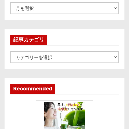
A
r
c
h
i
記事カテゴリ
v
e
記
事
カ
テ
ゴ
Recommended
リ