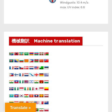
Windgusts: 10.4 m/s
max. UV index: 6.6
機械翻訳 Machine translation
Translate »