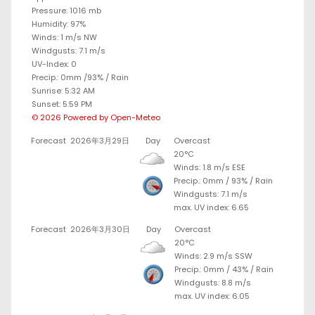
Pressure: 1016 mb
Humidity: 97%
Winds: 1 m/s NW
Windgusts: 7.1 m/s
UV-Index: 0
Precip.:
0mm
/
93%
/
Rain
Sunrise: 5:32 AM
Sunset: 5:59 PM
© 2026 Powered by Open-Meteo
Forecast
2026年3月29日
Day
Overcast
20°C
Winds: 1.8 m/s ESE
Precip.:
0mm
/
93%
/
Rain
Windgusts: 7.1 m/s
max. UV index: 6.65
Forecast
2026年3月30日
Day
Overcast
20°C
Winds: 2.9 m/s SSW
Precip.:
0mm
/
43%
/
Rain
Windgusts: 8.8 m/s
max. UV index: 6.05