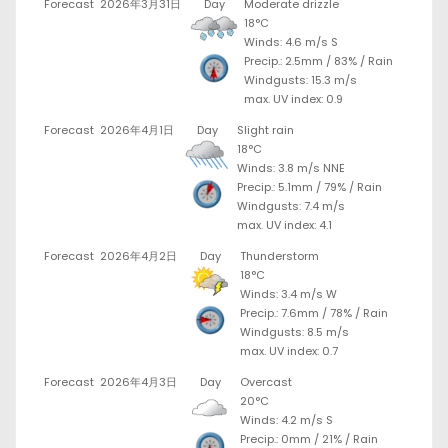
Forecast
2026年3月31日
Day
Moderate drizzle
18°C
Winds: 4.6 m/s S
Precip.:
2.5mm
/
83%
/
Rain
Windgusts: 15.3 m/s
max. UV index: 0.9
Forecast
2026年4月1日
Day
Slight rain
18°C
Winds: 3.8 m/s NNE
Precip.:
5.1mm
/
79%
/
Rain
Windgusts: 7.4 m/s
max. UV index: 4.1
Forecast
2026年4月2日
Day
Thunderstorm
18°C
Winds: 3.4 m/s W
Precip.:
7.6mm
/
78%
/
Rain
Windgusts: 8.5 m/s
max. UV index: 0.7
Forecast
2026年4月3日
Day
Overcast
20°C
Winds: 4.2 m/s S
Precip.:
0mm
/
21%
/
Rain