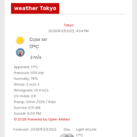
weather Tokyo
Tokyo
2026年3月30日, 4:34 PM
Clear sky
17°C
2 m/s
Apparent: 17°C
Pressure: 1019 mb
Humidity: 76%
Winds: 2 m/s S
Windgusts: 10.4 m/s
UV-Index: 2.8
Precip.:
0mm
/
23%
/
Rain
Sunrise: 5:31 AM
Sunset: 6:00 PM
© 2026 Powered by Open-Meteo
Forecast
2026年3月30日
Day
Light drizzle
17°C