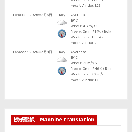
max. UV index: 1.25
Forecast
2026年4月3日
Day
Overcast
19°C
Winds: 4.6 m/s S
Precip.:
0mm
/
14%
/
Rain
Windgusts: 11.6 m/s
max. UV index: 7
Forecast
2026年4月4日
Day
Overcast
19°C
Winds: 7.1 m/s S
Precip.:
0mm
/
46%
/
Rain
Windgusts: 18.3 m/s
max. UV index: 1.8
機械翻訳 Machine translation