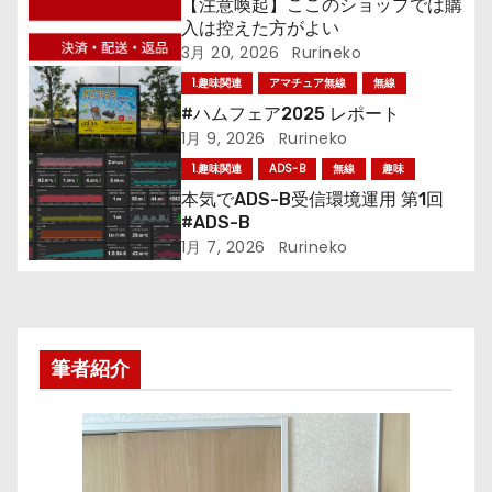
【注意喚起】ここのショップでは購
ー
入は控えた方がよい
3月 20, 2026
Rurineko
シ
1.趣味関連
アマチュア無線
無線
ョ
#ハムフェア2025 レポート
1月 9, 2026
Rurineko
ン
1.趣味関連
ADS-B
無線
趣味
本気でADS-B受信環境運用 第1回
#ADS-B
1月 7, 2026
Rurineko
筆者紹介