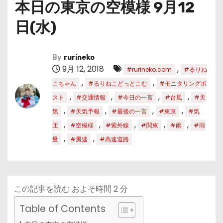
本日の東京の空模様 9月12
日(水)
By
rurineko
9月 12, 2018
,
#rurineko.com
#るりね
,
,
こちゃん
#るりねこどっとこむ
#モニタリングポ
,
,
,
,
スト
#交通情報
#今日の一言
#台風
#天
,
,
,
,
気
#天気予報
#最後の一言
#東京
#気
,
,
,
,
,
圧
#空模様
#紫外線
#関東
#雨
#雨
,
,
量
#風速
#高速道路
この記事を読む およそ時間
2
分
Table of Contents