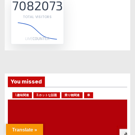
7082073
TOTAL VISITORS
You missed
1.趣味関連
3.ホットな話題
乗り物関連
車
Translate »