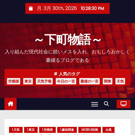
コ
月. 3月 30th, 2026
10:28:31 PM
ン
テ
ン
～下町物語～
ツ
へ
入り組んだ現代社会に鋭いメスを入れ、おもしろおかしく
ス
書綴るブログである
キ
ッ
人気のタグ
プ
空模様
東京
天気予報
今日の一言
最後の一言
関東
天気
1.天気
1.東京
1.空模様
1.趣味関連
MOBILE投稿
台風