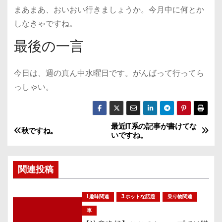
まあまあ、おいおい行きましょうか。今月中に何とか
しなきゃですね。
最後の一言
今日は、週の真ん中水曜日です。がんばって行ってら
っしゃい。
最近IT系の記事が書けてな
投
秋ですね。
いですね。
稿
関連投稿
ナ
ビ
1.趣味関連
3.ホットな話題
乗り物関連
ゲ
車