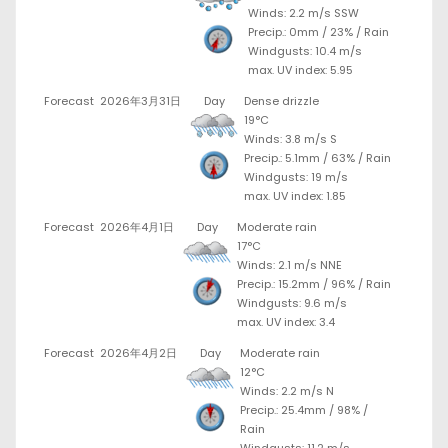
Winds: 2.2 m/s SSW
Precip.:
0mm
/
23%
/
Rain
Windgusts: 10.4 m/s
max. UV index: 5.95
Forecast
2026年3月31日
Day
Dense drizzle
19°C
Winds: 3.8 m/s S
Precip.:
5.1mm
/
63%
/
Rain
Windgusts: 19 m/s
max. UV index: 1.85
Forecast
2026年4月1日
Day
Moderate rain
17°C
Winds: 2.1 m/s NNE
Precip.:
15.2mm
/
96%
/
Rain
Windgusts: 9.6 m/s
max. UV index: 3.4
Forecast
2026年4月2日
Day
Moderate rain
12°C
Winds: 2.2 m/s N
Precip.:
25.4mm
/
98%
/
Rain
Windgusts: 11.2 m/s