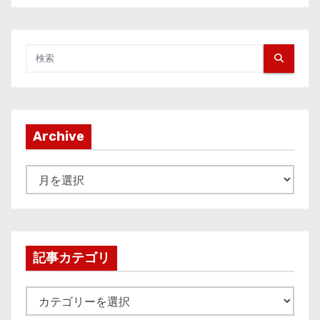
Archive
A
r
c
h
i
記事カテゴリ
v
e
記
事