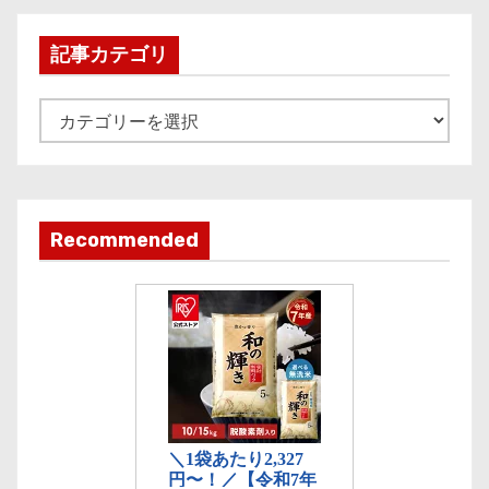
h
i
記事カテゴリ
v
e
記
事
カ
テ
ゴ
Recommended
リ