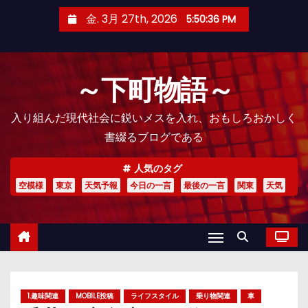
コ
金. 3月 27th, 2026
5:50:38 PM
ン
テ
ン
～下町物語～
ツ
へ
入り組んだ現代社会に鋭いメスを入れ、おもしろおかしく
ス
書綴るブログである
キ
ッ
人気のタグ
プ
空模様
東京
天気予報
今日の一言
最後の一言
関東
天気
1.趣味関連
MOBILE投稿
ライフスタイル
乗り物関連
車