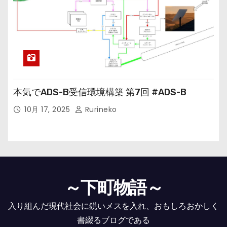
本気でADS-B受信環境構築 第7回 #ADS-B
10月 17, 2025
Rurineko
～下町物語～
入り組んだ現代社会に鋭いメスを入れ、おもしろおかしく
書綴るブログである