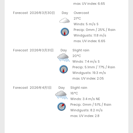
max. UV index: 6.65
Forecast
2026年3月30日
Day
Overcast
21°C
Winds: 5 m/s S
Precip.:
0mm
/
25%
/
Rain
Windgusts: 11.8 m/s
max. UV index: 6.65
Forecast
2026年3月31日
Day
Slight rain
20°C
Winds: 7.4 m/s S
Precip.:
5.1mm
/
77%
/
Rain
Windgusts: 19.3 m/s
max. UV index: 2.05
Forecast
2026年4月1日
Day
Slight rain
16°C
Winds: 3.4 m/s NE
Precip.:
0mm
/
51%
/
Rain
Windgusts: 8.2 m/s
max. UV index: 2.8