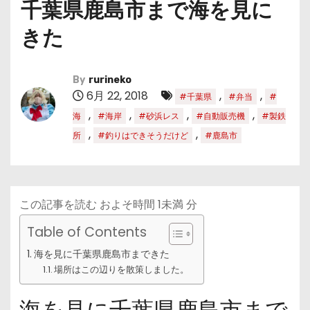
千葉県鹿島市まで海を見に
きた
By
rurineko
6月 22, 2018
,
,
#千葉県
#弁当
#
,
,
,
,
海
#海岸
#砂浜レス
#自動販売機
#製鉄
,
,
所
#釣りはできそうだけど
#鹿島市
この記事を読む およそ時間
1未満
分
Table of Contents
海を見に千葉県鹿島市まできた
場所はこの辺りを散策しました。
海を見に千葉県鹿島市まで