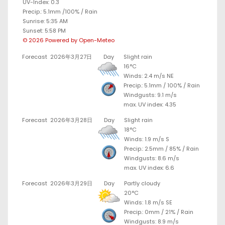
UV-Index: 0.3
Precip.:
5.1mm
/
100%
/
Rain
Sunrise: 5:35 AM
Sunset: 5:58 PM
© 2026 Powered by Open-Meteo
Forecast
2026年3月27日
Day
Slight rain
16°C
Winds: 2.4 m/s NE
Precip.:
5.1mm
/
100%
/
Rain
Windgusts: 9.1 m/s
max. UV index: 4.35
Forecast
2026年3月28日
Day
Slight rain
18°C
Winds: 1.9 m/s S
Precip.:
2.5mm
/
85%
/
Rain
Windgusts: 8.6 m/s
max. UV index: 6.6
Forecast
2026年3月29日
Day
Partly cloudy
20°C
Winds: 1.8 m/s SE
Precip.:
0mm
/
21%
/
Rain
Windgusts: 8.9 m/s