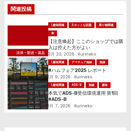
関連投稿
ナ
ビ
1.趣味関連
3.ホットな話題
乗り物関連
ゲ
車
【注意喚起】ここのショップでは購
ー
入は控えた方がよい
3月 20, 2026
Rurineko
シ
1.趣味関連
アマチュア無線
無線
ョ
#ハムフェア2025 レポート
1月 9, 2026
Rurineko
ン
1.趣味関連
ADS-B
無線
趣味
本気でADS-B受信環境運用 第1回
#ADS-B
1月 7, 2026
Rurineko