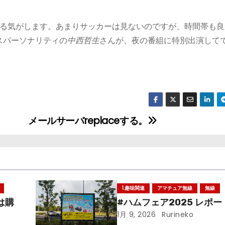
る気がします。あまりサッカーは見ないのですが、時間帯も良
スパーソナリティの
中西哲生
さんが、夜の番組に特別出演して
メールサーバreplaceする。
1.趣味関連
アマチュア無線
無線
は購
#ハムフェア2025 レポー
1月 9, 2026
Rurineko