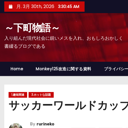
コ
月. 3月 30th, 2026
3:30:46 AM
ン
テ
～下町物語～
ン
ツ
入り組んだ現代社会に鋭いメスを入れ、おもしろおかしく
へ
書綴るブログである
ス
キ
ッ
Home
Monkey125改造に関する資料
プライバシ
プ
1.趣味関連
3.ホットな話題
サッカーワールドカッ
By
rurineko