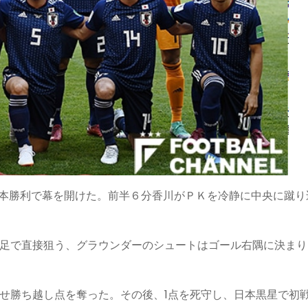
日本勝利で幕を開けた。
前半６分
香川がＰＫを冷静に中央に蹴り
足で直接狙う、グラウンダーのシュートはゴール右隅に決まり
せ勝ち越し点を奪った。その後、1点を死守し、日本黒星で初