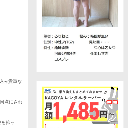
込み貴重な
同点にされ
戦を飾っ