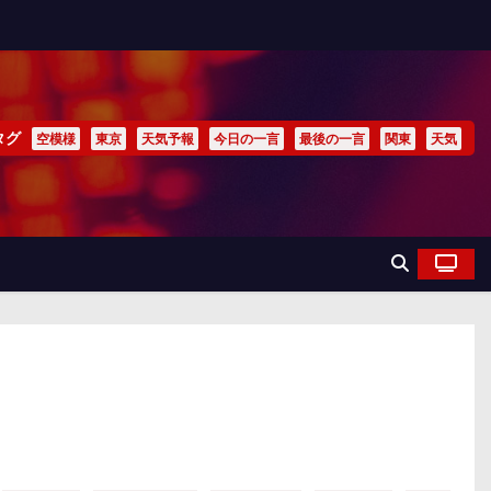
タグ
空模様
東京
天気予報
今日の一言
最後の一言
関東
天気