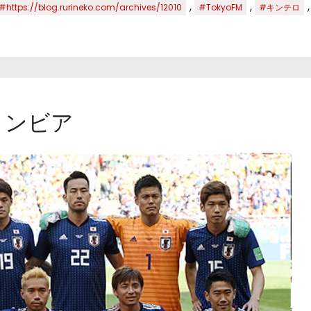
,
,
#https://blog.rurineko.com/archives/12010
#TokyoFM
#キンテロ
ロンビア