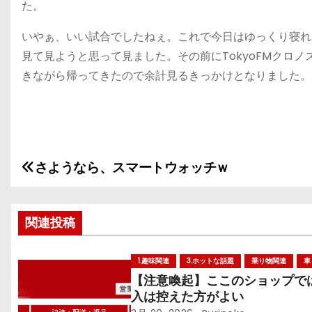
た。
いやぁ、いい試合でしたねぇ。これで今日はゆっくり寝れ
見て見ようと思って見ました。その前にTokyoFMクロノ
きながら帰ってきたので余計見るきっかけとなりました。
さようなら、スマートウォッチｗ
投
稿
関連投稿
ナ
ビ
1.趣味関連
3.ホットな話題
乗り物関連
車
【注意喚起】ここのショップで
ゲ
入は控えた方がよい