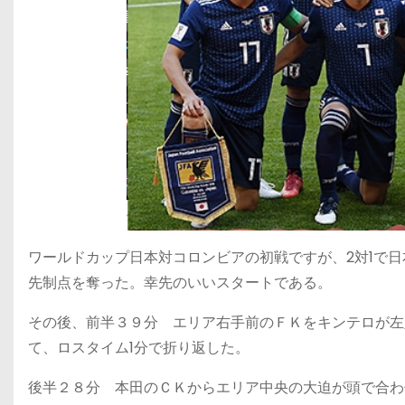
ワールドカップ日本対コロンビアの初戦ですが、2対1で
先制点を奪った。幸先のいいスタートである。
その後、
前半３９分
エリア右手前のＦＫをキンテロが左
て、ロスタイム1分で折り返した。
後半２８分
本田のＣＫからエリア中央の大迫が頭で合わ