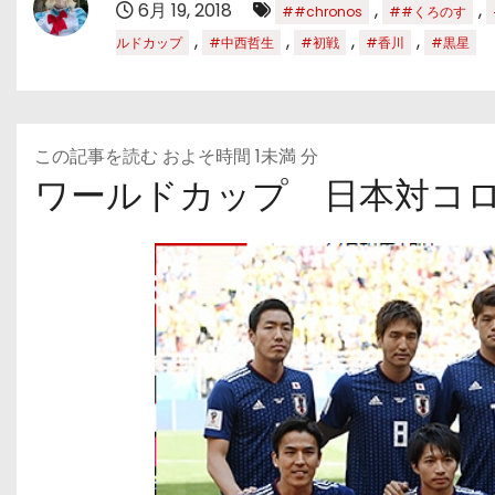
6月 19, 2018
,
,
##chronos
##くろのす
,
,
,
,
ルドカップ
#中西哲生
#初戦
#香川
#黒星
この記事を読む およそ時間
1未満
分
ワールドカップ 日本対コ