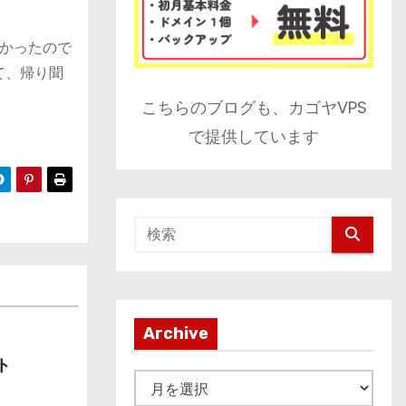
かったので
て、帰り聞
こちらのブログも、カゴヤVPS
で提供しています
Archive
ト
A