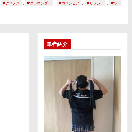
,
,
,
,
,
#クロノス
#グラウンダー
#コロンビア
#サッカー
#ワー
筆者紹介