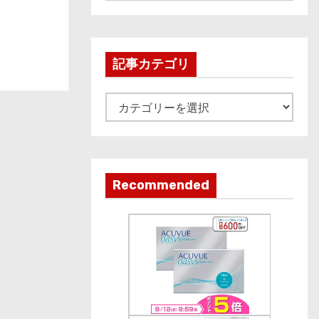
r
c
h
i
記事カテゴリ
v
e
記
事
カ
テ
ゴ
Recommended
リ