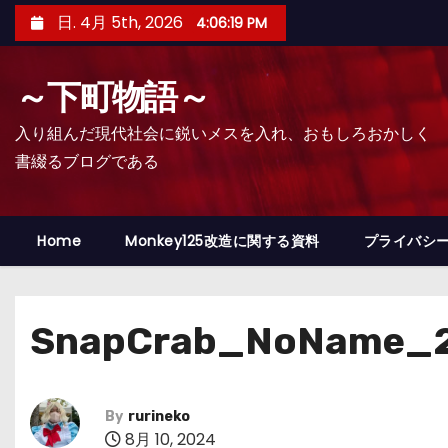
コ
日. 4月 5th, 2026
4:06:20 PM
ン
テ
～下町物語～
ン
ツ
入り組んだ現代社会に鋭いメスを入れ、おもしろおかしく
へ
書綴るブログである
ス
キ
ッ
Home
Monkey125改造に関する資料
プライバシ
プ
SnapCrab_NoName_2
By
rurineko
8月 10, 2024