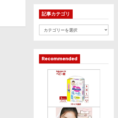
h
i
記事カテゴリ
v
e
記
事
カ
テ
ゴ
Recommended
リ