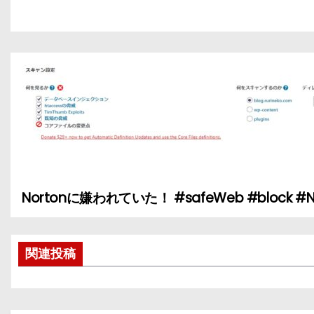
Nortonに嫌われていた！ #safeWeb #block #N
投
稿
関連投稿
ナ
ビ