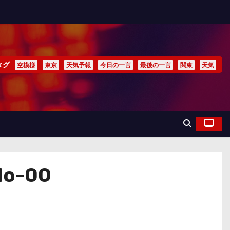
タグ
空模様
東京
天気予報
今日の一言
最後の一言
関東
天気
No-00